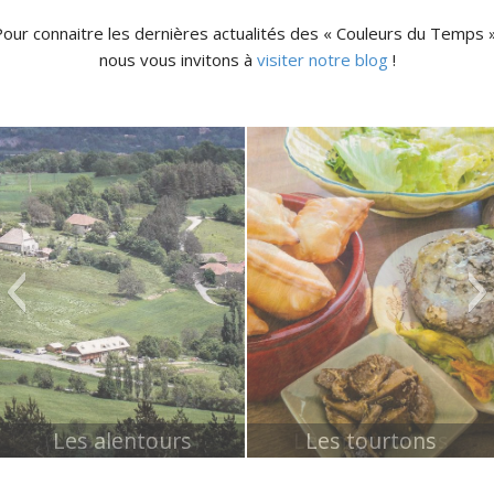
our connaitre les dernières actualités des « Couleurs du Temps »
nous vous invitons à
visiter notre blog
!
Les alentours
Biscotte
Les marmottes
Les tourtons